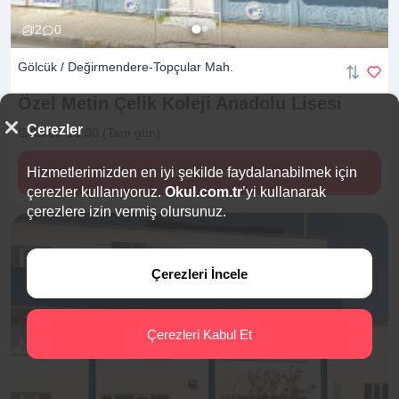
2
0
Gölcük / Değirmendere-Topçular Mah.
Özel Metin Çelik Koleji Anadolu
Lisesi
Çerezler
09:00-18:00 (Tam gün)
Hizmetlerimizden en iyi şekilde faydalanabilmek için
İletişime Geç
çerezler kullanıyoruz.
Okul.com.tr
’yi kullanarak
çerezlere izin vermiş olursunuz.
Çerezleri İncele
Çerezleri Kabul Et