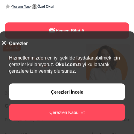
Yorum Yap
Özel Okul
Hemen Bilgi Al
Çerezler
Ücretsiz
Hizmetlerimizden en iyi şekilde faydalanabilmek için
Eğitim Danışmanı
çerezler kullanıyoruz.
Okul.com.tr
’yi kullanarak
Sana en uygun
5 okulu
hemen
çerezlere izin vermiş olursunuz.
bulalım.
Çerezleri İncele
BÖLGEDE ÖNE ÇIKAN OKULLAR
Genel Bilgiler
Çerezleri Kabul Et
Psikolojik Danışman:
Var