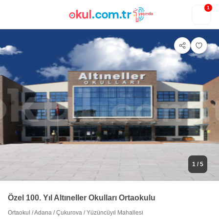
1
1
/ 5
Özel 100. Yıl Altıneller Okulları Ortaokulu
Ortaokul
/
Adana
/
Çukurova
/
Yüzüncüyıl Mahallesi