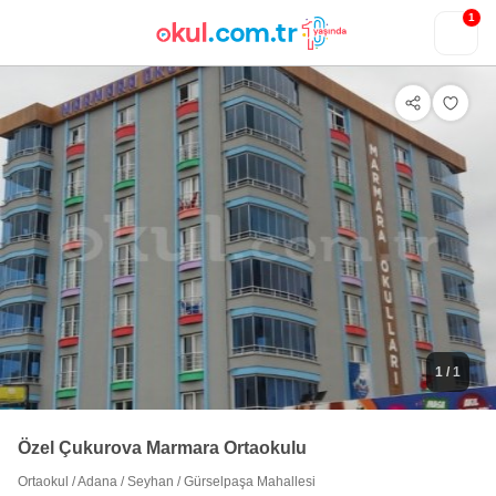
1
1
/ 1
Özel Çukurova Marmara Ortaokulu
Ortaokul
/
Adana
/
Seyhan
/
Gürselpaşa Mahallesi