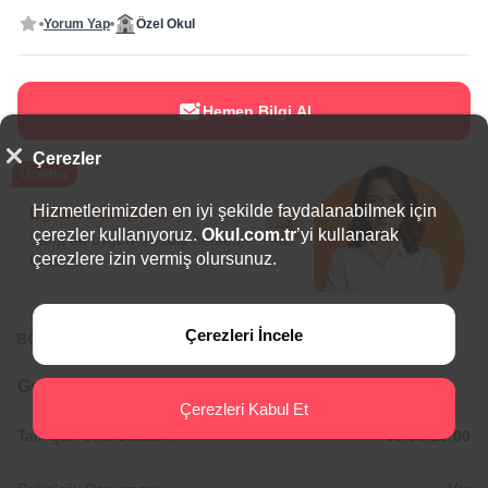
Yorum Yap
Özel Okul
Hemen Bilgi Al
Çerezler
Ücretsiz
Hizmetlerimizden en iyi şekilde faydalanabilmek için
Eğitim Danışmanı
çerezler kullanıyoruz.
Okul.com.tr
’yi kullanarak
Sana en uygun
5 okulu
hemen
çerezlere izin vermiş olursunuz.
bulalım.
Çerezleri İncele
BÖLGEDE ÖNE ÇIKAN OKULLAR
Genel Bilgiler
Çerezleri Kabul Et
Tam gün Okul Saatleri:
09:00/16:00