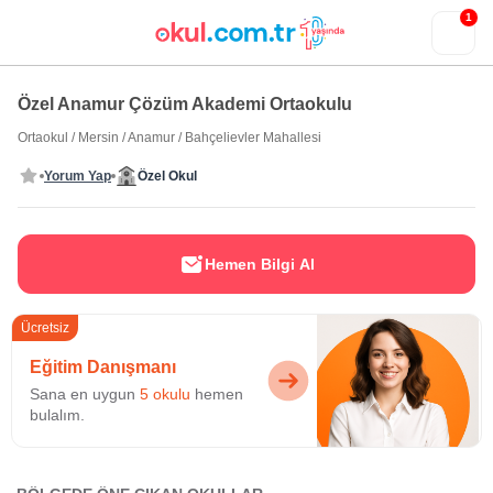
1
Özel Anamur Çözüm Akademi Ortaokulu
Ortaokul
/
Mersin
/
Anamur
/
Bahçelievler Mahallesi
Yorum Yap
Özel Okul
Hemen Bilgi Al
Ücretsiz
Eğitim Danışmanı
Sana en uygun
5 okulu
hemen
bulalım.