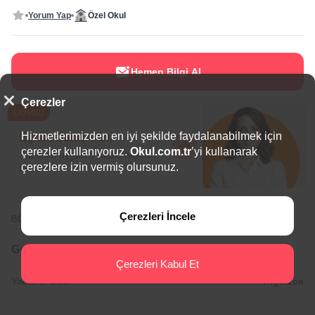
Yorum Yap
Özel Okul
Hemen Bilgi Al
Çerezler
Ücretsiz
Hizmetlerimizden en iyi şekilde faydalanabilmek için
Eğitim Danışmanı
çerezler kullanıyoruz.
Okul.com.tr
’yi kullanarak
Sana en uygun
5 okulu
hemen
çerezlere izin vermiş olursunuz.
bulalım.
Çerezleri İncele
BÖLGEDE ÖNE ÇIKAN OKULLAR
Genel Bilgiler
Çerezleri Kabul Et
Yabancı Diller:
İngilizce