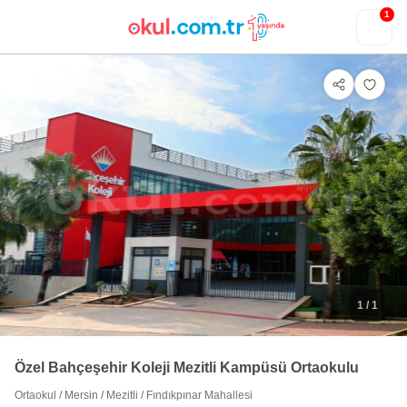
1
1
/ 1
Özel Bahçeşehir Koleji Mezitli Kampüsü Ortaokulu
Ortaokul
/
Mersin
/
Mezitli
/
Fındıkpınar Mahallesi