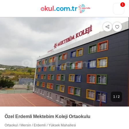
1
1
/ 2
Özel Erdemli Mektebim Koleji Ortaokulu
Ortaokul
/
Mersin
/
Erdemli
/
Yüksek Mahallesi