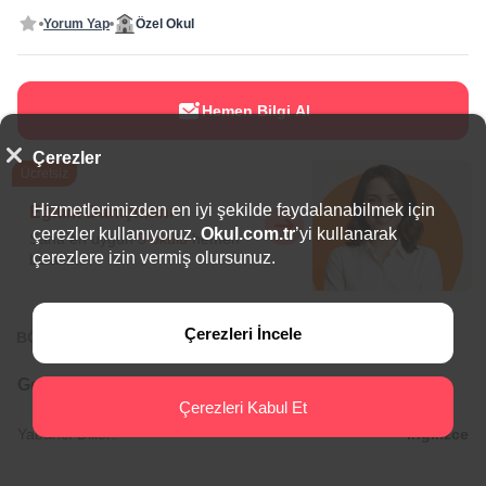
Yorum Yap
Özel Okul
Hemen Bilgi Al
Çerezler
Ücretsiz
Hizmetlerimizden en iyi şekilde faydalanabilmek için
Eğitim Danışmanı
çerezler kullanıyoruz.
Okul.com.tr
’yi kullanarak
Sana en uygun
5 okulu
hemen
çerezlere izin vermiş olursunuz.
bulalım.
Çerezleri İncele
BÖLGEDE ÖNE ÇIKAN OKULLAR
Genel Bilgiler
Çerezleri Kabul Et
Yabancı Diller:
İngilizce