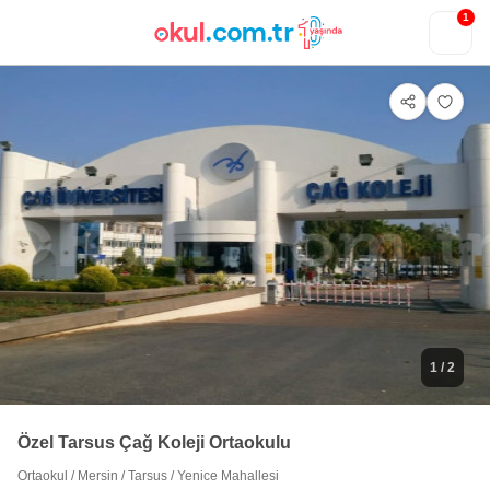
1
1
/ 2
Özel Tarsus Çağ Koleji Ortaokulu
Ortaokul
/
Mersin
/
Tarsus
/
Yenice Mahallesi