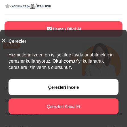
Yorum Yap
Özel Okul
Hemen Bilgi Al
Çerezler
Ücretsiz
Hizmetlerimizden en iyi şekilde faydalanabilmek için
Eğitim Danışmanı
çerezler kullanıyoruz.
Okul.com.tr
’yi kullanarak
Sana en uygun
5 okulu
hemen
çerezlere izin vermiş olursunuz.
bulalım.
Çerezleri İncele
BÖLGEDE ÖNE ÇIKAN OKULLAR
Genel Bilgiler
Çerezleri Kabul Et
Psikolojik Danışman:
Var