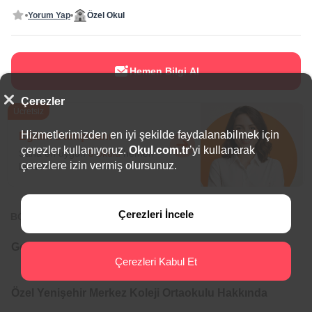
Yorum Yap
Özel Okul
Hemen Bilgi Al
Çerezler
Ücretsiz
Hizmetlerimizden en iyi şekilde faydalanabilmek için
Eğitim Danışmanı
çerezler kullanıyoruz.
Okul.com.tr
’yi kullanarak
Sana en uygun
5 okulu
hemen
çerezlere izin vermiş olursunuz.
bulalım.
Çerezleri İncele
BÖLGEDE ÖNE ÇIKAN OKULLAR
Genel Bilgiler
Çerezleri Kabul Et
Özel Yenişehir Merkez Koleji Ortaokulu Hakkında