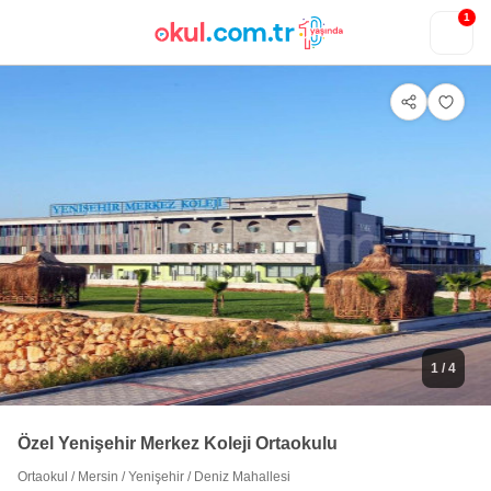
1
1
/ 4
Özel Yenişehir Merkez Koleji Ortaokulu
Ortaokul
/
Mersin
/
Yenişehir
/
Deniz Mahallesi