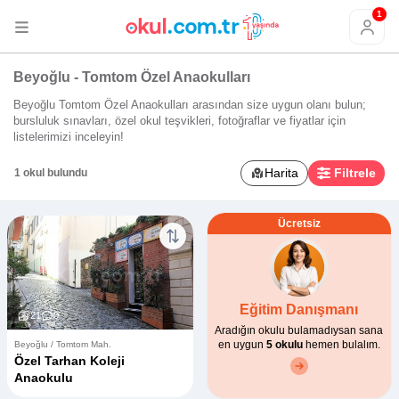
1
Beyoğlu - Tomtom Özel Anaokulları
Beyoğlu Tomtom Özel Anaokulları arasından size uygun olanı bulun;
bursluluk sınavları, özel okul teşvikleri, fotoğraflar ve fiyatlar için
listelerimizi inceleyin!
Harita
Filtrele
1 okul bulundu
Ücretsiz
Eğitim Danışmanı
21
0
Aradığın okulu bulamadıysan sana
en uygun
5 okulu
hemen bulalım.
Beyoğlu / Tomtom Mah.
Özel Tarhan Koleji
Anaokulu