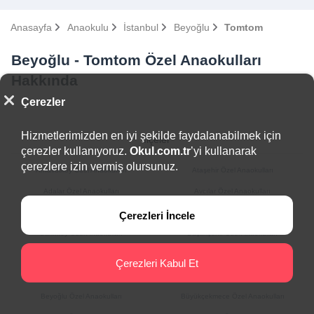
Anasayfa
Anaokulu
İstanbul
Beyoğlu
Tomtom
Beyoğlu - Tomtom Özel Anaokulları
Hakkında
Çerezler
Hizmetlerimizden en iyi şekilde faydalanabilmek için
İlçeler
çerezler kullanıyoruz.
Okul.com.tr
’yi kullanarak
çerezlere izin vermiş olursunuz.
Arnavutköy Özel Anaokulları
Ataşehir Özel Anaokulları
Adalar Özel Anaokulları
Avcılar Özel Anaokulları
Bağcılar Özel Anaokulları
Bahçelievler Özel Anaokulları
Çerezleri İncele
Bakırköy Özel Anaokulları
Başakşehir Özel Anaokulları
Bayrampaşa Özel Anaokulları
Beşiktaş Özel Anaokulları
Çerezleri Kabul Et
Beykoz Özel Anaokulları
Beylikdüzü Özel Anaokulları
Beyoğlu Özel Anaokulları
Büyükçekmece Özel Anaokulları