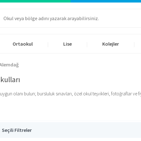
Ortaokul
Lise
Kolejler
|
|
|
Alemdağ
ulları
 olanı bulun; bursluluk sınavları, özel okul teşvikleri, fotoğraflar ve fiyatl
Seçili Filtreler