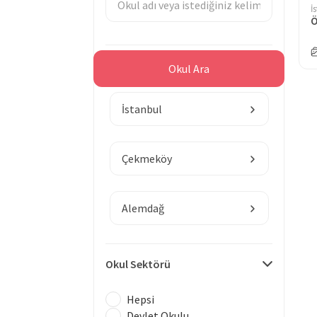
İ
Ö
Bölge
Okul Ara
İstanbul
Çekmeköy
Alemdağ
Okul Sektörü
Hepsi
Devlet Okulu