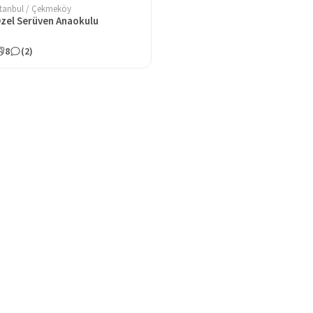
stanbul / Çekmeköy
zel Serüven Anaokulu
8
(2)