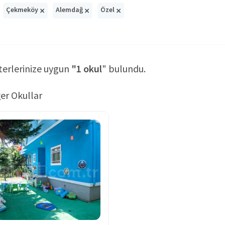
×
×
×
Çekmeköy
Alemdağ
Özel
terlerinize uygun
"1 okul
" bulundu.
er Okullar