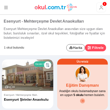
1
Esenyurt - Mehterçeşme Devlet Anaokulları
Esenyurt Mehterçeşme Devlet Anaokulları arasından size uygun olanı
bulun; bursluluk sınavları, özel okul teşvikleri, fotoğraflar ve fiyatlar için
listelerimizi inceleyin!
Harita
Filtrele
1 okul bulundu
Ücretsiz
Devlet Okulu
Eğitim Danışmanı
1
0
Aradığın okulu bulamadıysan sana
en uygun
5 okulu
hemen bulalım.
Esenyurt / Mehterçeşme Mah.
Esenyurt Şirinler Anaokulu