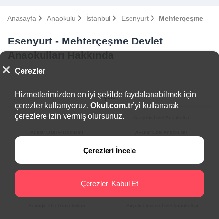
Anasayfa
Anaokulu
İstanbul
Esenyurt
Mehterçeşme
Esenyurt - Mehterçeşme Devlet
Anaokulları Hakkında
Çerezler
Hizmetlerimizden en iyi şekilde faydalanabilmek için
İlçeler
çerezler kullanıyoruz.
Okul.com.tr
’yi kullanarak
çerezlere izin vermiş olursunuz.
Arnavutköy Özel Anaokulları
Ataşehir Özel Anaokulları
Adalar Özel Anaokulları
Avcılar Özel Anaokulları
Bağcılar Özel Anaokulları
Bahçelievler Özel Anaokulları
Çerezleri İncele
Bakırköy Özel Anaokulları
Başakşehir Özel Anaokulları
Bayrampaşa Özel Anaokulları
Beşiktaş Özel Anaokulları
Çerezleri Kabul Et
Beykoz Özel Anaokulları
Beylikdüzü Özel Anaokulları
Beyoğlu Özel Anaokulları
Büyükçekmece Özel Anaokulları