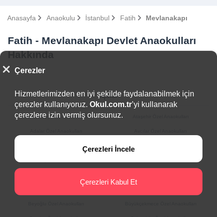
Anasayfa
Anaokulu
İstanbul
Fatih
Mevlanakapı
Fatih - Mevlanakapı Devlet Anaokulları
Hakkında
Çerezler
Hizmetlerimizden en iyi şekilde faydalanabilmek için
İlçeler
çerezler kullanıyoruz.
Okul.com.tr
’yi kullanarak
çerezlere izin vermiş olursunuz.
Arnavutköy Özel Anaokulları
Ataşehir Özel Anaokulları
Adalar Özel Anaokulları
Avcılar Özel Anaokulları
Bağcılar Özel Anaokulları
Bahçelievler Özel Anaokulları
Çerezleri İncele
Bakırköy Özel Anaokulları
Başakşehir Özel Anaokulları
Bayrampaşa Özel Anaokulları
Beşiktaş Özel Anaokulları
Çerezleri Kabul Et
Beykoz Özel Anaokulları
Beylikdüzü Özel Anaokulları
Beyoğlu Özel Anaokulları
Büyükçekmece Özel Anaokulları