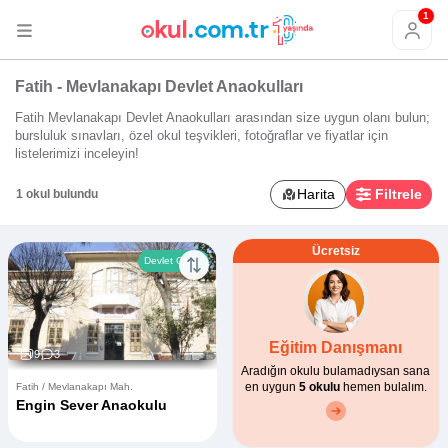
1
Fatih - Mevlanakapı Devlet Anaokulları
Fatih Mevlanakapı Devlet Anaokulları arasından size uygun olanı bulun;
bursluluk sınavları, özel okul teşvikleri, fotoğraflar ve fiyatlar için
listelerimizi inceleyin!
Harita
Filtrele
1 okul bulundu
Ücretsiz
Devlet Okulu
Eğitim Danışmanı
9
3
Aradığın okulu bulamadıysan sana
en uygun
5 okulu
hemen bulalım.
Fatih / Mevlanakapı Mah.
Engin Sever Anaokulu