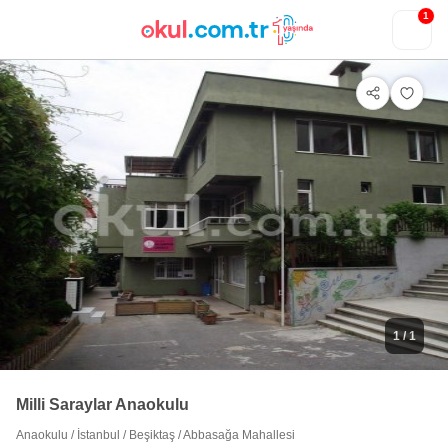
1
1
/ 1
Milli Saraylar Anaokulu
Anaokulu
/
İstanbul
/
Beşiktaş
/
Abbasağa Mahallesi