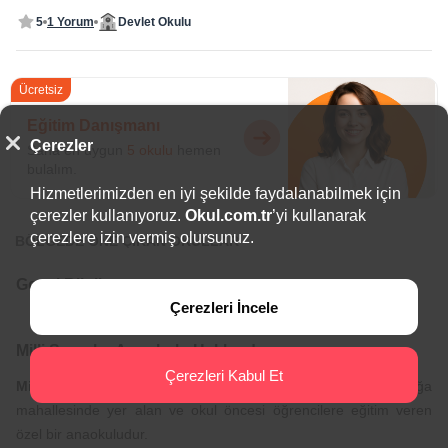
5
1 Yorum
Devlet Okulu
Ücretsiz
Eğitim Danışmanı
Çerezler
Sana en uygun
5 okulu
hemen
bulalım.
Hizmetlerimizden en iyi şekilde faydalanabilmek için
çerezler kullanıyoruz.
Okul.com.tr
’yi kullanarak
çerezlere izin vermiş olursunuz.
BÖLGEDE ÖNE ÇIKAN OKULLAR
Genel Bilgiler
Çerezleri İncele
Milli Saraylar Anaokulu Hakkında
Çerezleri Kabul Et
Milli Saraylar Anaokulu
, Beşiktaş bölgesi Abbasağa
mahallesinde yer alan ve okul öncesi öğrencilere eğitim veren
özel bir anaokuludur.