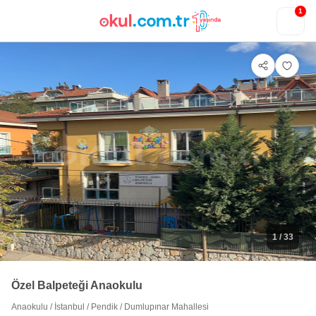
;
1
1
/ 33
Özel Balpeteği Anaokulu
Anaokulu
/
İstanbul
/
Pendik
/
Dumlupınar Mahallesi