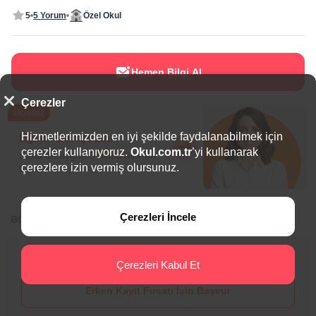
5
5 Yorum
Özel Okul
Hemen Bilgi Al
Çerezler
Ücretsiz
Hizmetlerimizden en iyi şekilde faydalanabilmek için
Eğitim Danışmanı
çerezler kullanıyoruz.
Okul.com.tr
’yi kullanarak
Sana en uygun
5 okulu
hemen
çerezlere izin vermiş olursunuz.
bulalım.
Çerezleri İncele
BÖLGEDE ÖNE ÇIKAN OKULLAR
Bu okulda
erken kayıt fırsatı
seni bekliyor!
Çerezleri Kabul Et
Erken Kayıt Fırsatı İçin Başvur