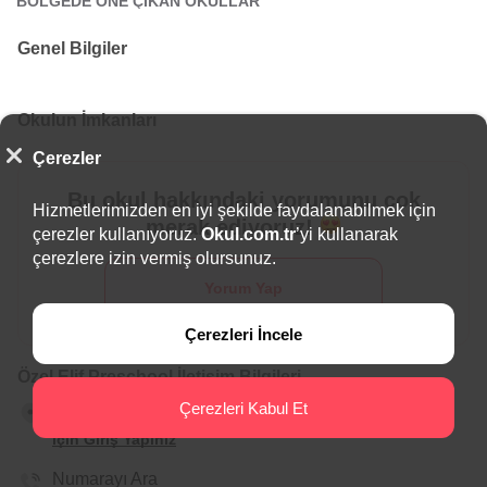
BÖLGEDE ÖNE ÇIKAN OKULLAR
Genel Bilgiler
Okulun İmkanları
Çerezler
Bu okul hakkındaki yorumunu çok
Hizmetlerimizden en iyi şekilde faydalanabilmek için
merak ediyoruz!
çerezler kullanıyoruz.
Okul.com.tr
’yi kullanarak
çerezlere izin vermiş olursunuz.
Yorum Yap
Çerezleri İncele
Özel Elif Preschool İletişim Bilgileri
Çerezleri Kabul Et
İstanbul, Beşiktaş, Levent Mahallesi
Adresi Görmek
için Giriş Yapınız
Numarayı Ara