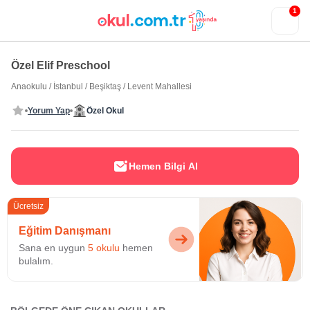
1
Özel Elif Preschool
Anaokulu
/
İstanbul
/
Beşiktaş
/
Levent Mahallesi
Yorum Yap
Özel Okul
Hemen Bilgi Al
Ücretsiz
Eğitim Danışmanı
Sana en uygun
5 okulu
hemen
bulalım.