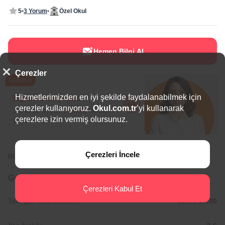
5
3 Yorum
Özel Okul
Hemen Bilgi Al
Çerezler
Ücretsiz
Hizmetlerimizden en iyi şekilde faydalanabilmek için
Eğitim Danışmanı
çerezler kullanıyoruz.
Okul.com.tr
’yi kullanarak
Sana en uygun
5 okulu
hemen
çerezlere izin vermiş olursunuz.
bulalım.
Çerezleri İncele
BÖLGEDE ÖNE ÇIKAN OKULLAR
Genel Bilgiler
Çerezleri Kabul Et
Tam gün Okul Saatleri:
08:00/17:00