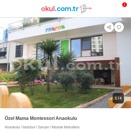
1
1
/ 4
Özel Mama Montessori Anaokulu
Anaokulu
/
İstanbul
/
Sarıyer
/
Maslak Mahallesi