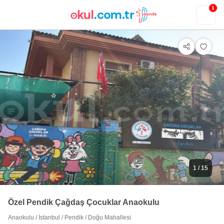
1
1
/ 15
Özel Pendik Çağdaş Çocuklar Anaokulu
Anaokulu
/
İstanbul
/
Pendik
/
Doğu Mahallesi