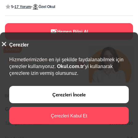
5
17 Yorum
Özel Okul
Hemen Bilgi Al
Çerezler
Ücretsiz
Hizmetlerimizden en iyi şekilde faydalanabilmek için
Eğitim Danışmanı
çerezler kullanıyoruz.
Okul.com.tr
’yi kullanarak
Sana en uygun
5 okulu
hemen
çerezlere izin vermiş olursunuz.
bulalım.
Çerezleri İncele
BÖLGEDE ÖNE ÇIKAN OKULLAR
Genel Bilgiler
Çerezleri Kabul Et
Tam gün Okul Saatleri:
07:30/18:30