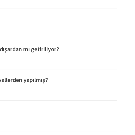
llanılmaktadır.
 inkılaplarına bağlı olarak yetiştirilen çocukların milli
lcileri olacaklarına inanmaktadır. Kurum aile sıcaklığı ve
 mutlu, başarılı ve sağlıklı bireyler olarak yetiştirmeyi
k yeşerir.' cümlesini benimsemektedir.
dışardan mı getiriliyor?
yallerden yapılmış?