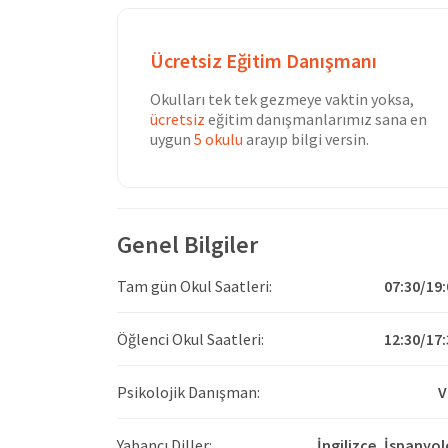
Ücretsiz Eğitim Danışmanı
Okulları tek tek gezmeye vaktin yoksa,
ücretsiz
eğitim danışmanlarımız sana en
uygun
5 okulu
arayıp bilgi versin.
Genel Bilgiler
Tam gün Okul Saatleri:
07:30/19:
Öğlenci Okul Saatleri:
12:30/17:
Psikolojik Danışman:
V
Yabancı Diller:
İngilizce,
İspanyol