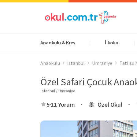
Anaokulu & Kreş
İlkokul
|
|
Anaokulu
İstanbul
Ümraniye
Tatlısu 
Özel Safari Çocuk Anao
İstanbul / Ümraniye
5
11 Yorum
Özel Okul