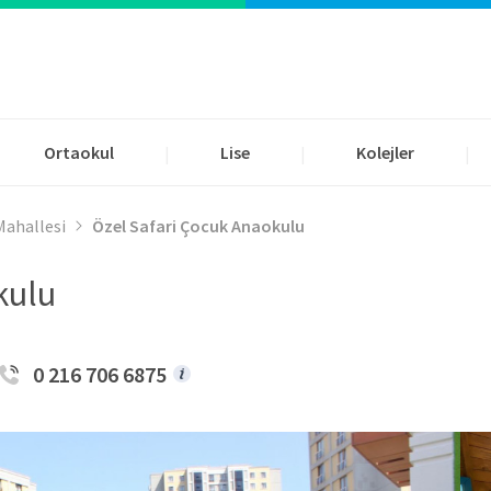
Ortaokul
Lise
Kolejler
|
|
|
Mahallesi
Özel Safari Çocuk Anaokulu
kulu
0 216 706 6875