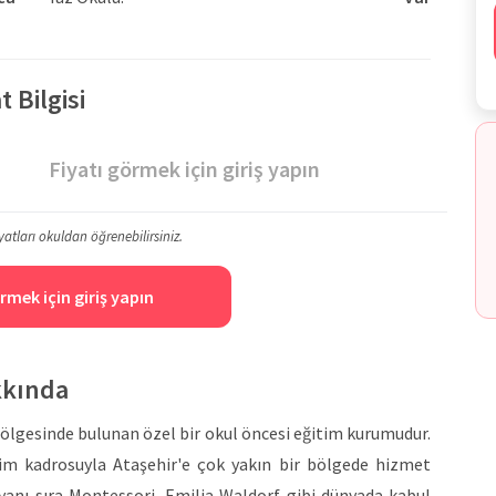
 Bilgisi
Fiyatı görmek için giriş yapın
yatları okuldan öğrenebilirsiniz.
rmek için giriş yapın
kkında
bölgesinde bulunan özel bir okul öncesi eğitim kurumudur.
m kadrosuyla Ataşehir'e çok yakın bir bölgede hizmet
anı sıra Montessori, Emilia Waldorf gibi dünyada kabul