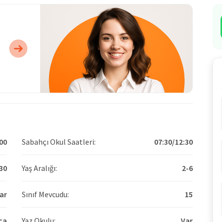
00
Sabahçı Okul Saatleri:
07:30/12:30
30
Yaş Aralığı:
2-6
ar
Sınıf Mevcudu:
15
ca
Yaz Okulu:
Var