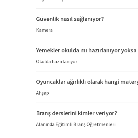
ihtiyaçlarını tamamlamaları için uyku odaları ku
Özel Safari Çocuk Anaokulu
, Atatürk ilke ve
Güvenlik nasıl sağlanıyor?
değerlere bağlı olarak ülkenin gelecekteki temsi
Kamera
profesyonel bir eğitim ortamı sunarak çocukların
amaçlamaktadır. Anaokulu 'Sevgiyle büyüyen çocu
Yemekler okulda mı hazırlanıyor yoksa 
Okulda hazırlanıyor
Oyuncaklar ağırlıklı olarak hangi mater
Ahşap
Branş derslerini kimler veriyor?
Alanında Eğitimli Branş Öğretmenleri