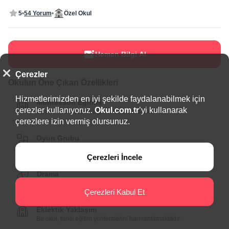
5
54 Yorum
Özel Okul
Hemen Bilgi Al
Çerezler
Okulun Öne Çıkan Özellikleri
Hizmetlerimizden en iyi şekilde faydalanabilmek için
Montessori Eğitimi
çerezler kullanıyoruz.
Okul.com.tr
’yi kullanarak
Bu okul, Montessori Eğitimi konusunda uzman.
çerezlere izin vermiş olursunuz.
Oyun Grubu
Bu okul, erken yaş grubuna yönelik oyun grubu sunmaktadır.
Çerezleri İncele
Drama
Bu okul, öğrencilere drama eğitimi sunmaktadır.
Çerezleri Kabul Et
Eklektik Yaklaşım
Bu okul, farklı eğitim yöntemlerini harmanlamaktadır.