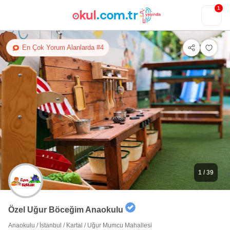
1
En Çok Yorum Alanlarda #4
1
/ 39
Özel Uğur Böceğim Anaokulu
Anaokulu
/
İstanbul
/
Kartal
/
Uğur Mumcu Mahallesi