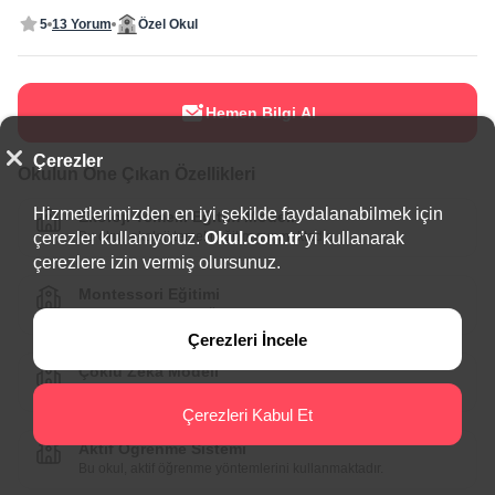
5
13 Yorum
Özel Okul
Hemen Bilgi Al
Çerezler
Okulun Öne Çıkan Özellikleri
Hizmetlerimizden en iyi şekilde faydalanabilmek için
Ekoloji Temelli Eğitim Modeli
Bu okul, ekoloji temelli eğitim sunmaktadır.
çerezler kullanıyoruz.
Okul.com.tr
’yi kullanarak
çerezlere izin vermiş olursunuz.
Montessori Eğitimi
Bu okul, Montessori Eğitimi konusunda uzman.
Çerezleri İncele
Çoklu Zeka Modeli
Bu okul, Çoklu Zeka Kuramı'nı uygulamaktadır.
Çerezleri Kabul Et
Aktif Öğrenme Sistemi
Bu okul, aktif öğrenme yöntemlerini kullanmaktadır.