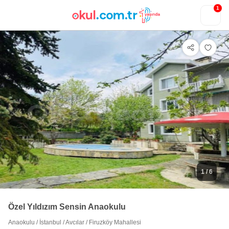
1
1
/ 6
Özel Yıldızım Sensin Anaokulu
Anaokulu
/
İstanbul
/
Avcılar
/
Firuzköy Mahallesi