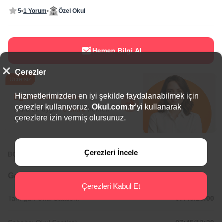
5
1 Yorum
Özel Okul
Hemen Bilgi Al
Çerezler
Ücretsiz
Hizmetlerimizden en iyi şekilde faydalanabilmek için
Eğitim Danışmanı
çerezler kullanıyoruz.
Okul.com.tr
’yi kullanarak
Sana en uygun
5 okulu
hemen
çerezlere izin vermiş olursunuz.
bulalım.
Çerezleri İncele
BÖLGEDE ÖNE ÇIKAN OKULLAR
Genel Bilgiler
Çerezleri Kabul Et
Tam gün Okul Saatleri:
07:45/18:00