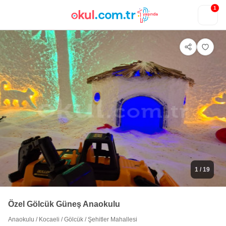
1
1
/ 19
Özel Gölcük Güneş Anaokulu
Anaokulu
/
Kocaeli
/
Gölcük
/
Şehitler Mahallesi