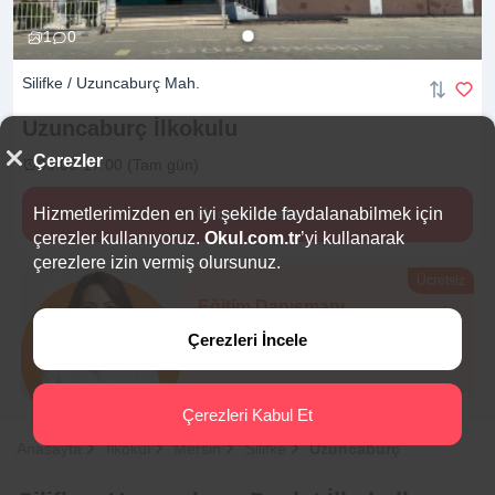
1
0
Silifke / Uzuncaburç Mah.
Uzuncaburç
İlkokulu
Çerezler
09:00-17:00 (Tam gün)
Hizmetlerimizden en iyi şekilde faydalanabilmek için
Hemen İncele
çerezler kullanıyoruz.
Okul.com.tr
’yi kullanarak
çerezlere izin vermiş olursunuz.
Ücretsiz
Eğitim Danışmanı
Sana en uygun
5 okulu
Çerezleri İncele
hemen bulalım.
Çerezleri Kabul Et
Anasayfa
İlkokul
Mersin
Silifke
Uzuncaburç