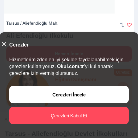
Tarsus / Aliefendioğlu Mah.
Ali Efendioğlu
İlkokulu
Çerezler
Hemen İncele
Hizmetlerimizden en iyi şekilde faydalanabilmek için
çerezler kullanıyoruz.
Okul.com.tr
’yi kullanarak
Ücretsiz
çerezlere izin vermiş olursunuz.
Eğitim Danışmanı
Sana en uygun
5 okulu
hemen bulalım.
Çerezleri İncele
Çerezleri Kabul Et
Anasayfa
İlkokul
Mersin
Tarsus
Aliefendioğlu
Tarsus - Aliefendioğlu Devlet İlkokulları