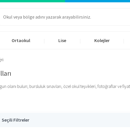
Ortaokul
Lise
Kolejler
|
|
|
ri
lları
 olanı bulun; bursluluk sınavları, özel okul teşvikleri, fotoğraflar ve fiyatlar
Seçili Filtreler