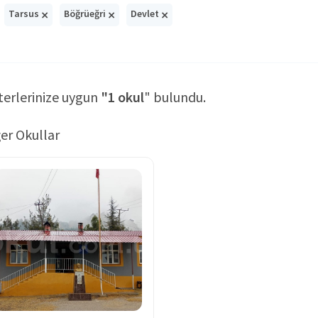
×
×
×
Tarsus
Böğrüeğri
Devlet
terlerinize uygun
"1 okul
" bulundu.
er Okullar