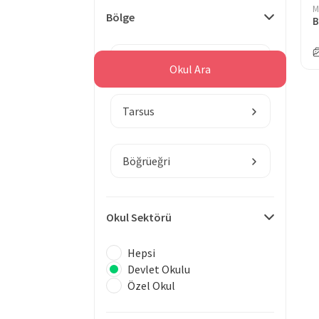
M
Bölge
B
Mersin
Okul Ara
Tarsus
Böğrüeğri
Okul Sektörü
Hepsi
Devlet Okulu
Özel Okul