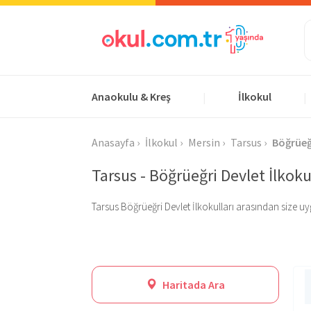
Anaokulu & Kreş
İlkokul
|
|
Anasayfa
İlkokul
Mersin
Tarsus
Böğrüeğ
Tarsus - Böğrüeğri Devlet İlkoku
Tarsus Böğrüeğri Devlet İlkokulları arasından size uygun
Haritada Ara