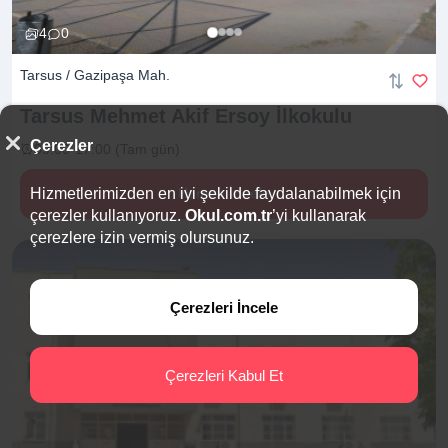
4
0
Tarsus / Gazipaşa Mah.
Tarsus Mehmet Akif Ersoy
İlkokulu
Çerezler
09:00-17:00 (Tam gün)
Hizmetlerimizden en iyi şekilde faydalanabilmek için
Hemen İncele
çerezler kullanıyoruz.
Okul.com.tr
’yi kullanarak
çerezlere izin vermiş olursunuz.
Çerezleri İncele
Çerezleri Kabul Et