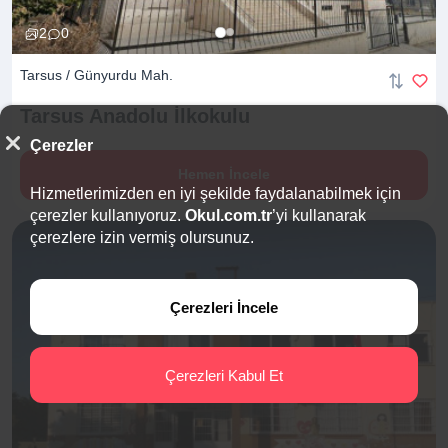
2
0
Tarsus / Günyurdu Mah.
Tarsus Anadolu
İlkokulu
Çerezler
Hemen İncele
Hizmetlerimizden en iyi şekilde faydalanabilmek için
çerezler kullanıyoruz.
Okul.com.tr
’yi kullanarak
çerezlere izin vermiş olursunuz.
Çerezleri İncele
Çerezleri Kabul Et