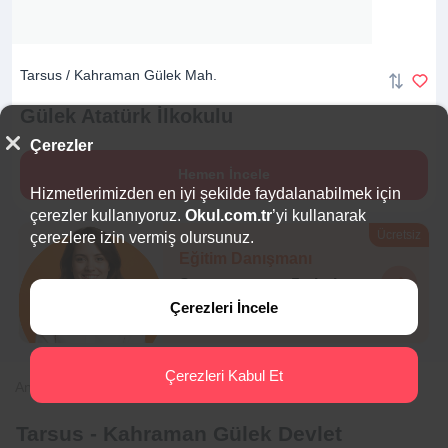
Tarsus / Kahraman Gülek Mah.
Gülek Atatürk
İlkokulu
Çerezler
Hemen İncele
Hizmetlerimizden en iyi şekilde faydalanabilmek için
çerezler kullanıyoruz.
Okul.com.tr
’yi kullanarak
Ücretsiz
çerezlere izin vermiş olursunuz.
Eğitim Danışmanı
Sana en uygun
5 okulu
hemen bulalım.
Çerezleri İncele
Çerezleri Kabul Et
Anasayfa
İlkokul
Mersin
Tarsus
Kahraman Gülek
Tarsus - Kahraman Gülek Devlet