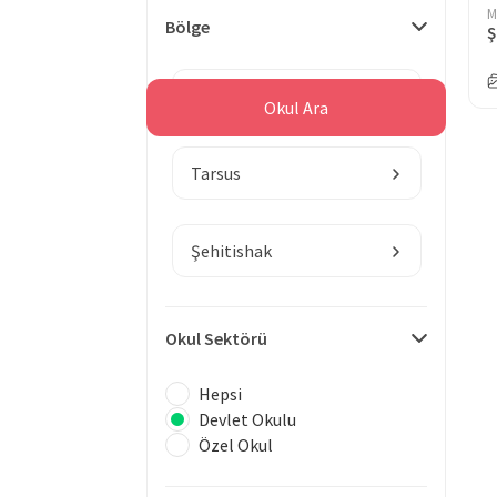
M
Bölge
Ş
Mersin
Okul Ara
Tarsus
Şehitishak
Okul Sektörü
Hepsi
Devlet Okulu
Özel Okul