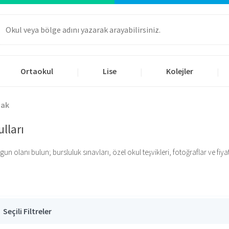
Ortaokul
Lise
Kolejler
|
|
|
hak
lları
n olanı bulun; bursluluk sınavları, özel okul teşvikleri, fotoğraflar ve fiyatla
Seçili Filtreler