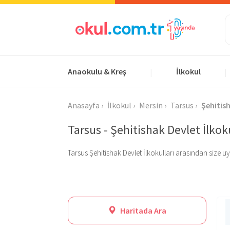
Anaokulu & Kreş
İlkokul
|
|
Anasayfa
İlkokul
Mersin
Tarsus
Şehitis
Tarsus - Şehitishak Devlet İlkoku
Tarsus Şehitishak Devlet İlkokulları arasından size uygu
Haritada Ara