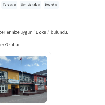
×
×
×
Tarsus
Şehitishak
Devlet
terlerinize uygun
"1 okul
" bulundu.
er Okullar