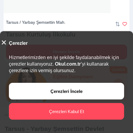
Tarsus / Yarbay Şemsettin Mah.
Tarsus Kurtuluş
İlkokulu
Çerezler
Hemen İncele
Hizmetlerimizden en iyi şekilde faydalanabilmek için
çerezler kullanıyoruz.
Okul.com.tr
’yi kullanarak
Ücretsiz
çerezlere izin vermiş olursunuz.
Eğitim Danışmanı
Sana en uygun
5 okulu
hemen bulalım.
Çerezleri İncele
Çerezleri Kabul Et
Anasayfa
İlkokul
Mersin
Tarsus
Yarbay Şemsettin
Tarsus - Yarbay Şemsettin Devlet