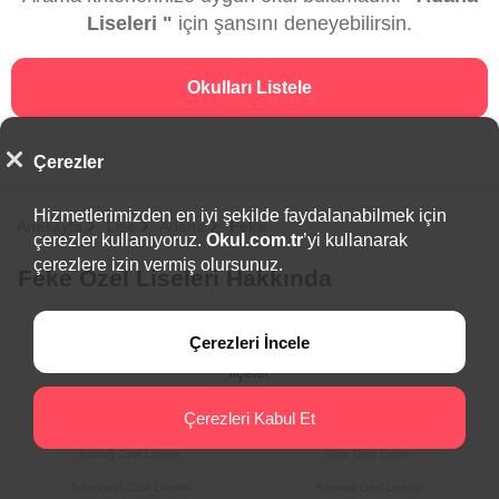
Liseleri "
için şansını deneyebilirsin.
Okulları Listele
Çerezler
Hizmetlerimizden en iyi şekilde faydalanabilmek için
Anasayfa
Lise
Adana
Feke
çerezler kullanıyoruz.
Okul.com.tr
’yi kullanarak
çerezlere izin vermiş olursunuz.
Feke Özel Liseleri Hakkında
Çerezleri İncele
İlçeler
Çerezleri Kabul Et
Yüreğir Özel Liseleri
Pozantı Özel Liseleri
Aladağ Özel Liseleri
Feke Özel Liseleri
Tufanbeyli Özel Liseleri
Karataş Özel Liseleri