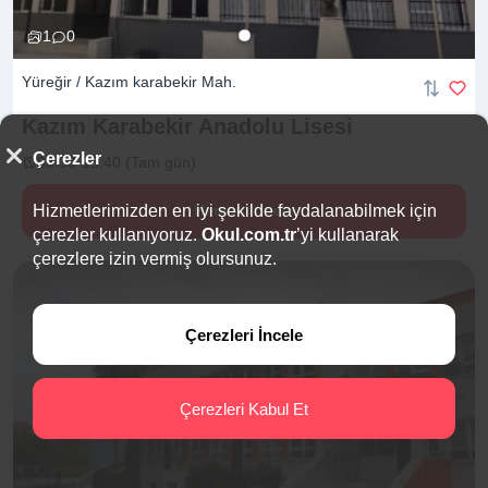
1
0
Yüreğir / Kazım karabekir Mah.
Kazım Karabekir Anadolu
Lisesi
Çerezler
08:30-15:40 (Tam gün)
Hizmetlerimizden en iyi şekilde faydalanabilmek için
Hemen İncele
çerezler kullanıyoruz.
Okul.com.tr
’yi kullanarak
çerezlere izin vermiş olursunuz.
Çerezleri İncele
Çerezleri Kabul Et