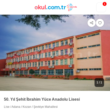
1
1
/ 1
50. Yıl Şehit İbrahim Yüce Anadolu Lisesi
Lise
/
Adana
/
Kozan
/
Şevkiye Mahallesi