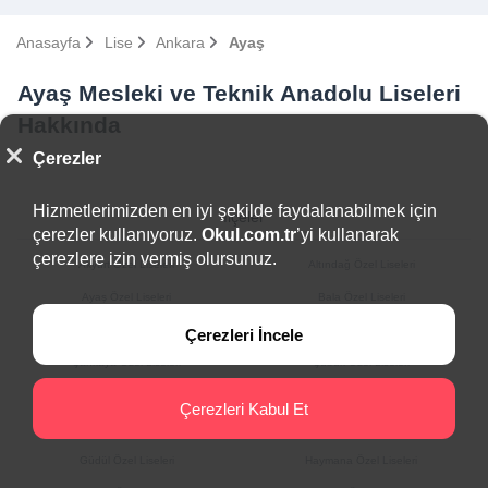
Anasayfa
Lise
Ankara
Ayaş
Ayaş Mesleki ve Teknik Anadolu Liseleri
Hakkında
Çerezler
Hizmetlerimizden en iyi şekilde faydalanabilmek için
İlçeler
çerezler kullanıyoruz.
Okul.com.tr
’yi kullanarak
çerezlere izin vermiş olursunuz.
Akyurt Özel Liseleri
Altındağ Özel Liseleri
Ayaş Özel Liseleri
Bala Özel Liseleri
Beypazarı Özel Liseleri
Çamlıdere Özel Liseleri
Çerezleri İncele
Çankaya Özel Liseleri
Çubuk Özel Liseleri
Elmadağ Özel Liseleri
Etimesgut Özel Liseleri
Çerezleri Kabul Et
Evren Özel Liseleri
Gölbaşı Özel Liseleri
Güdül Özel Liseleri
Haymana Özel Liseleri