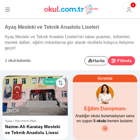
1
Ayaş Mesleki ve Teknik Anadolu Liseleri
Ayaş Mesleki ve Teknik Anadolu Liseleri'nin taban puanları, bölümleri,
meslek dalları, eğitim imkanlarına göz atarak okullarla kolayca iletişime
geçin!
Harita
Filtrele
1 okul bulundu
Ücretsiz
Devlet Okulu
Eğitim Danışmanı
1
0
Aradığın okulu bulamadıysan sana
en uygun
5 okulu
hemen bulalım.
Ayaş / Hacımemi Mah.
Naime-Ali Karataş Mesleki
ve Teknik Anadolu Lisesi