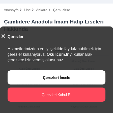
Anasayfa
Lise
Ankara
Çamlıdere
Çamlıdere Anadolu İmam Hatip Liseleri
Hakkında
Çerezler
Hizmetlerimizden en iyi şekilde faydalanabilmek için
İlçeler
çerezler kullanıyoruz.
Okul.com.tr
’yi kullanarak
çerezlere izin vermiş olursunuz.
Akyurt Özel Liseleri
Altındağ Özel Liseleri
Ayaş Özel Liseleri
Bala Özel Liseleri
Beypazarı Özel Liseleri
Çamlıdere Özel Liseleri
Çerezleri İncele
Çankaya Özel Liseleri
Çubuk Özel Liseleri
Elmadağ Özel Liseleri
Etimesgut Özel Liseleri
Çerezleri Kabul Et
Evren Özel Liseleri
Gölbaşı Özel Liseleri
Güdül Özel Liseleri
Haymana Özel Liseleri