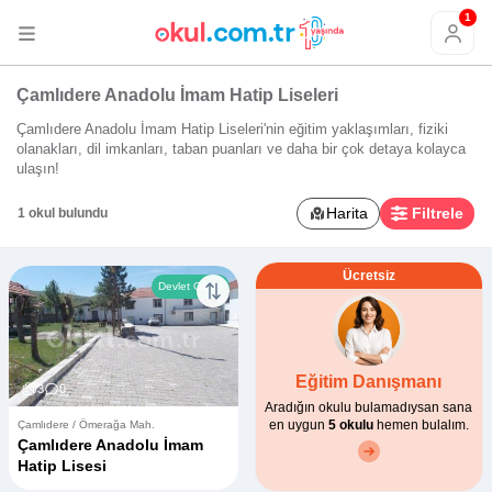
1
Çamlıdere Anadolu İmam Hatip Liseleri
Çamlıdere Anadolu İmam Hatip Liseleri'nin eğitim yaklaşımları, fiziki
olanakları, dil imkanları, taban puanları ve daha bir çok detaya kolayca
ulaşın!
Harita
Filtrele
1 okul bulundu
Ücretsiz
Devlet Okulu
Eğitim Danışmanı
3
0
Aradığın okulu bulamadıysan sana
en uygun
5 okulu
hemen bulalım.
Çamlıdere / Ömerağa Mah.
Çamlıdere Anadolu İmam
Hatip Lisesi