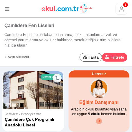
1
Çamlıdere Fen Liseleri
Çamlıdere Fen Liseleri taban puanlarına, fiziki imkanlarına, veli ve
öğrenci yorumlarına ve okullar hakkında merak ettiğiniz tüm bilgilere
hızlıca ulaşın!
Harita
Filtrele
1 okul bulundu
Ücretsiz
Devlet Okulu
Eğitim Danışmanı
1
0
Aradığın okulu bulamadıysan sana
en uygun
5 okulu
hemen bulalım.
Çamlıdere / Beşbeyler Mah.
Çamlıdere Çok Programlı
Anadolu Lisesi