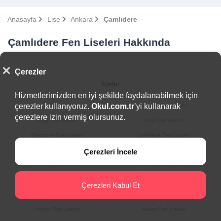
Anasayfa
Lise
Ankara
Çamlıdere
Çamlıdere Fen Liseleri Hakkında
Çerezler
İlçeler
Hizmetlerimizden en iyi şekilde faydalanabilmek için
çerezler kullanıyoruz.
Okul.com.tr
’yi kullanarak
Akyurt Özel Liseleri
Altındağ Özel Liseleri
çerezlere izin vermiş olursunuz.
Ayaş Özel Liseleri
Bala Özel Liseleri
Beypazarı Özel Liseleri
Çamlıdere Özel Liseleri
Çankaya Özel Liseleri
Çubuk Özel Liseleri
Çerezleri İncele
Elmadağ Özel Liseleri
Etimesgut Özel Liseleri
Evren Özel Liseleri
Gölbaşı Özel Liseleri
Çerezleri Kabul Et
Güdül Özel Liseleri
Haymana Özel Liseleri
Kalecik Özel Liseleri
Kazan Özel Liseleri