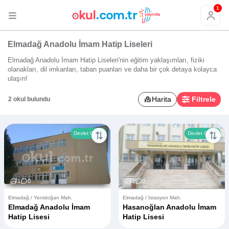
1
Elmadağ Anadolu İmam Hatip Liseleri
Elmadağ Anadolu İmam Hatip Liseleri'nin eğitim yaklaşımları, fiziki
olanakları, dil imkanları, taban puanları ve daha bir çok detaya kolayca
ulaşın!
Harita
Filtrele
2 okul bulundu
Devlet Okulu
Devlet Okulu
1
0
1
0
Elmadağ / Yenidoğan Mah.
Elmadağ / İstasyon Mah.
Elmadağ Anadolu İmam
Hasanoğlan Anadolu İmam
Hatip Lisesi
Hatip Lisesi