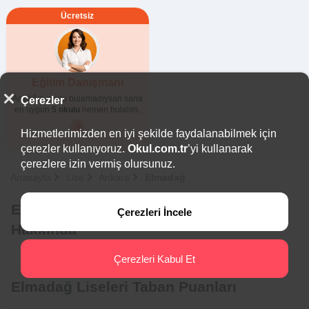
Ücretsiz
Eğitim Danışmanı
Aradığın okulu bulamadıysan sana
Çerezler
en uygun
5 okulu
hemen bulalım.
Hizmetlerimizden en iyi şekilde faydalanabilmek için
çerezler kullanıyoruz.
Okul.com.tr
’yi kullanarak
çerezlere izin vermiş olursunuz.
Anasayfa
Lise
Ankara
Elmadağ
Elmadağ Anadolu İmam Hatip Liseleri
Çerezleri İncele
Hakkında
Çerezleri Kabul Et
Elmadağ Liseleri Taban Puanları