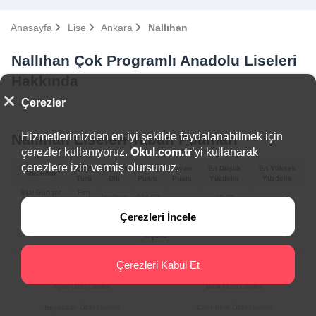
Anasayfa
Lise
Ankara
Nallıhan
Nallıhan Çok Programlı Anadolu Liseleri
Hakkında
Çerezler
Hizmetlerimizden en iyi şekilde faydalanabilmek için
Nallıhan Liseleri Taban Puanları
çerezler kullanıyoruz.
Okul.com.tr
’yi kullanarak
çerezlere izin vermiş olursunuz.
Okul
Yabancı
Taban
Tavan
En Düşük
En Yüksek
Okul Adı
Türü
Dili
Puanı
Puanı
Yüzdelik
Yüzdelik
Bilal Güngör
Fen
İngilizce
334.03
18.97
Fen Lisesi
Lisesi
Çerezleri İncele
İlçeler
Çerezleri Kabul Et
Akyurt Özel Liseleri
Altındağ Özel Liseleri
Ayaş Özel Liseleri
Bala Özel Liseleri
Beypazarı Özel Liseleri
Çamlıdere Özel Liseleri