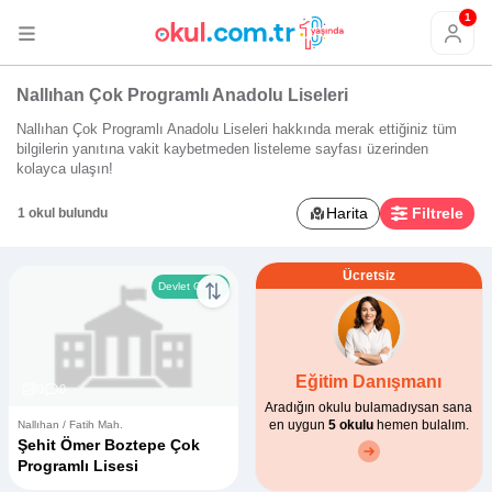
1
Nallıhan Çok Programlı Anadolu Liseleri
Nallıhan Çok Programlı Anadolu Liseleri hakkında merak ettiğiniz tüm
bilgilerin yanıtına vakit kaybetmeden listeleme sayfası üzerinden
kolayca ulaşın!
Harita
Filtrele
1 okul bulundu
Ücretsiz
Devlet Okulu
Eğitim Danışmanı
0
0
Aradığın okulu bulamadıysan sana
en uygun
5 okulu
hemen bulalım.
Nallıhan / Fatih Mah.
Şehit Ömer Boztepe Çok
Programlı Lisesi