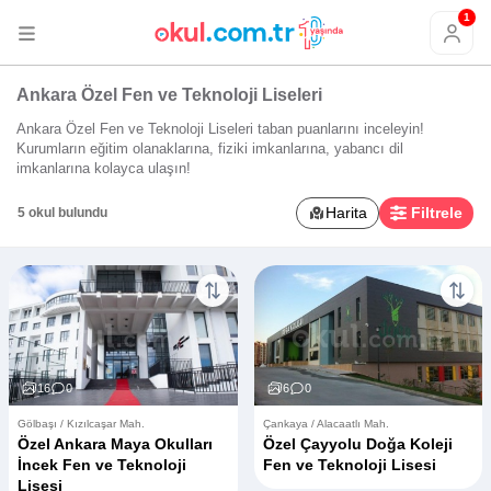
1
Ankara Özel Fen ve Teknoloji Liseleri
Ankara Özel Fen ve Teknoloji Liseleri taban puanlarını inceleyin!
Kurumların eğitim olanaklarına, fiziki imkanlarına, yabancı dil
imkanlarına kolayca ulaşın!
Harita
Filtrele
5 okul bulundu
16
0
6
0
Gölbaşı / Kızılcaşar Mah.
Çankaya / Alacaatlı Mah.
Özel Ankara Maya Okulları
Özel Çayyolu Doğa Koleji
İncek Fen ve Teknoloji
Fen ve Teknoloji Lisesi
Lisesi