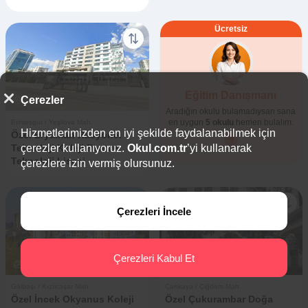
Ücretsiz
Eğitim Danışmanı
Çerezler
1
0
Aradığın okulu bulamadıysan sana
en uygun
5 okulu
hemen bulalım.
Etimesgut / Yeşilova Mah.
Hizmetlerimizden en iyi şekilde faydalanabilmek için
Özel Eryaman Rasyonel
Teknoloji Koleji Fen ve
çerezler kullanıyoruz.
Okul.com.tr
’yi kullanarak
Teknoloji Lisesi
çerezlere izin vermiş olursunuz.
Çerezleri İncele
Çerezleri Kabul Et
15
0
13
0
Gölbaşı / Kızılcaşar Mah.
Çankaya / Çiğdem Mah.
Özel İncek Okyanus Koleji
Özel Çukurambar Doğa