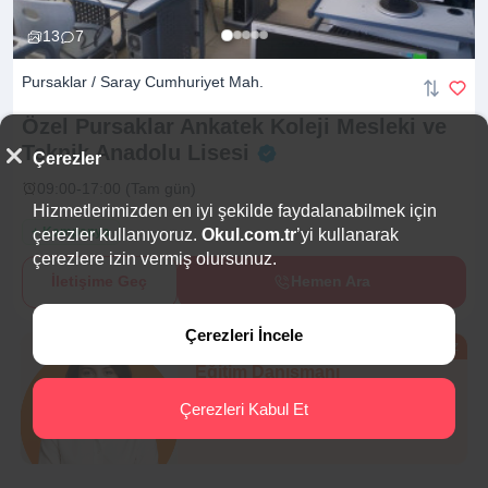
13
7
Pursaklar / Saray Cumhuriyet Mah.
Özel Pursaklar Ankatek Koleji Mesleki ve
Teknik Anadolu
Lisesi
Çerezler
09:00-17:00 (Tam gün)
Hizmetlerimizden en iyi şekilde faydalanabilmek için
+ Kampanya
çerezler kullanıyoruz.
Okul.com.tr
’yi kullanarak
çerezlere izin vermiş olursunuz.
İletişime Geç
Hemen Ara
Çerezleri İncele
Ücretsiz
Eğitim Danışmanı
Sana en uygun
5 okulu
Çerezleri Kabul Et
hemen bulalım.