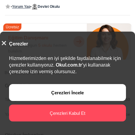
Yorum Yap
Devlet Okulu
Ücretsiz
Eğitim Danışmanı
Çerezler
Sana en uygun
5 okulu
hemen
bulalım.
Hizmetlerimizden en iyi şekilde faydalanabilmek için
çerezler kullanıyoruz.
Okul.com.tr
’yi kullanarak
çerezlere izin vermiş olursunuz.
BÖLGEDE ÖNE ÇIKAN OKULLAR
Genel Bilgiler
Çerezleri İncele
Tam gün Okul Saatleri:
08:30/15:50
Çerezleri Kabul Et
Yabancı Diller:
İngilizce