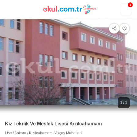
1
1
/ 1
Kız Teknik Ve Meslek Lisesi Kızılcahamam
Lise
/
Ankara
/
Kızılcahamam
/
Akçay Mahallesi