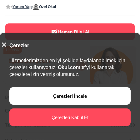
Yorum Yap
Özel Okul
Hemen Bilgi Al
Çerezler
Ücretsiz
Hizmetlerimizden en iyi şekilde faydalanabilmek için
Eğitim Danışmanı
çerezler kullanıyoruz.
Okul.com.tr
’yi kullanarak
Sana en uygun
5 okulu
hemen
çerezlere izin vermiş olursunuz.
bulalım.
Çerezleri İncele
BÖLGEDE ÖNE ÇIKAN OKULLAR
Genel Bilgiler
Çerezleri Kabul Et
Tam gün Okul Saatleri:
09:00/16:30