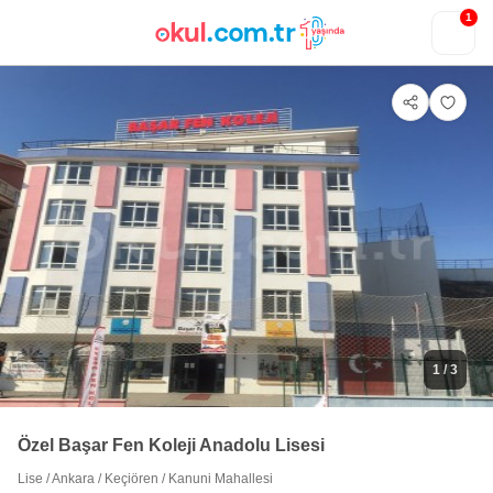
1
1
/ 3
Özel Başar Fen Koleji Anadolu Lisesi
Lise
/
Ankara
/
Keçiören
/
Kanuni Mahallesi