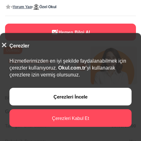
Yorum Yap
Özel Okul
Hemen Bilgi Al
Çerezler
Ücretsiz
Hizmetlerimizden en iyi şekilde faydalanabilmek için
Eğitim Danışmanı
çerezler kullanıyoruz.
Okul.com.tr
’yi kullanarak
Sana en uygun
5 okulu
hemen
çerezlere izin vermiş olursunuz.
bulalım.
Çerezleri İncele
BÖLGEDE ÖNE ÇIKAN OKULLAR
Genel Bilgiler
Çerezleri Kabul Et
Tam gün Okul Saatleri:
09:00/16:00