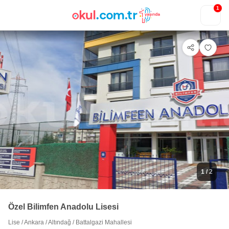
1
1
/ 2
Özel Bilimfen Anadolu Lisesi
Lise
/
Ankara
/
Altındağ
/
Battalgazi Mahallesi