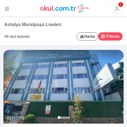
1
Antalya Muratpaşa Liseleri
Harita
Filtrele
69 okul bulundu
31
73