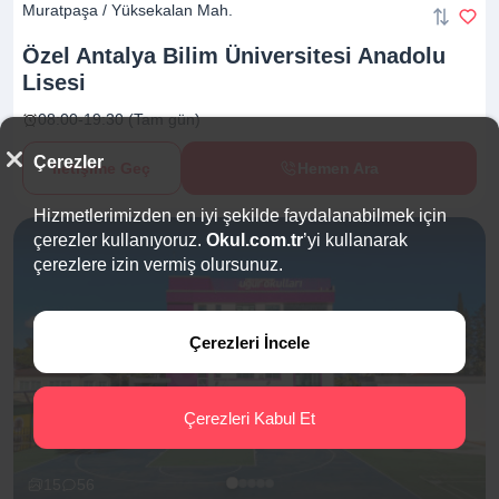
Muratpaşa / Yüksekalan Mah.
Özel Antalya Bilim Üniversitesi Anadolu
Lisesi
08:00-19:30 (Tam gün)
Çerezler
İletişime Geç
Hemen Ara
Hizmetlerimizden en iyi şekilde faydalanabilmek için
çerezler kullanıyoruz.
Okul.com.tr
’yi kullanarak
çerezlere izin vermiş olursunuz.
Çerezleri İncele
Çerezleri Kabul Et
15
56