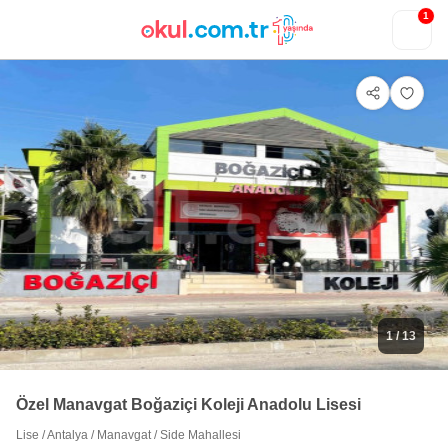
1
1
/ 13
Özel Manavgat Boğaziçi Koleji Anadolu Lisesi
Lise
/
Antalya
/
Manavgat
/
Side Mahallesi