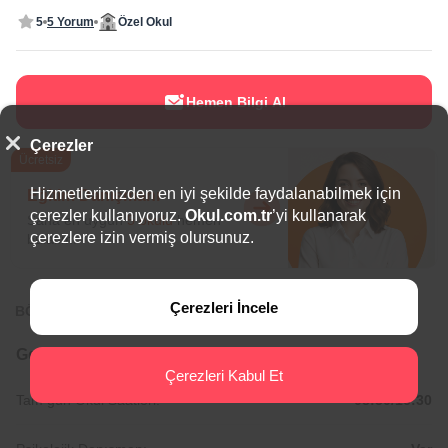
5
5 Yorum
Özel Okul
Hemen Bilgi Al
Çerezler
Ücretsiz
Hizmetlerimizden en iyi şekilde faydalanabilmek için
Eğitim Danışmanı
çerezler kullanıyoruz.
Okul.com.tr
’yi kullanarak
Sana en uygun
5 okulu
hemen
çerezlere izin vermiş olursunuz.
bulalım.
Çerezleri İncele
BÖLGEDE ÖNE ÇIKAN OKULLAR
Genel Bilgiler
Çerezleri Kabul Et
Tam gün Okul Saatleri:
08:30/16:30