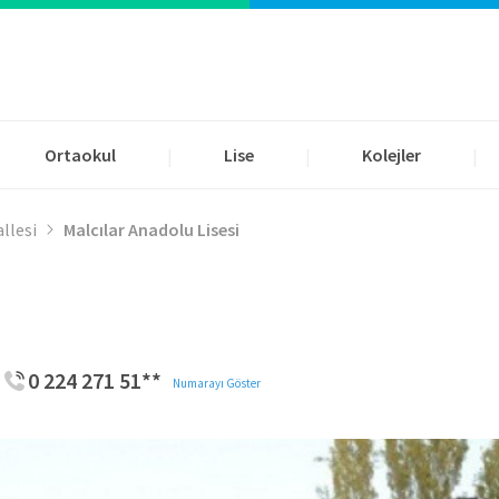
Ortaokul
Lise
Kolejler
|
|
|
llesi
Malcılar Anadolu Lisesi
0 224 271 51**
Numarayı Göster