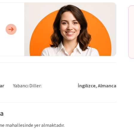
ar
Yabancı Diller:
İngilizce,
Almanca
da
ane mahallesinde yer almaktadır.