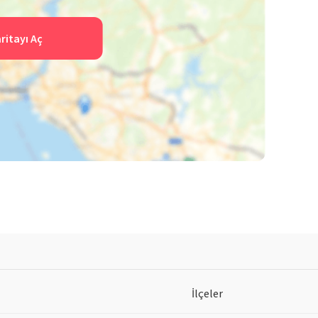
ritayı Aç
İlçeler