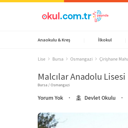
Anaokulu & Kreş
İlkokul
|
|
Lise
Bursa
Osmangazi
Çirişhane Maha
Malcılar Anadolu Lisesi
Bursa / Osmangazi
Yorum Yok
Devlet Okulu