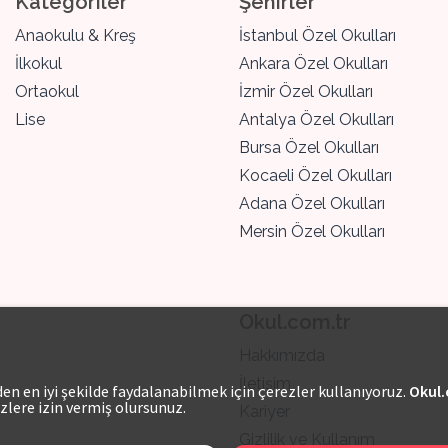
Kategoriler
Şehirler
Anaokulu & Kreş
İstanbul Özel Okulları
İlkokul
Ankara Özel Okulları
Ortaokul
İzmir Özel Okulları
Lise
Antalya Özel Okulları
Bursa Özel Okulları
Kocaeli Özel Okulları
Adana Özel Okulları
Mersin Özel Okulları
Okul.com.tr
Hakkımızda
İletişim
n en iyi şekilde faydalanabilmek için çerezler kullanıyoruz.
Okul.
zlere izin vermiş olursunuz.
Kariyer
Gizlilik ve Kullanım