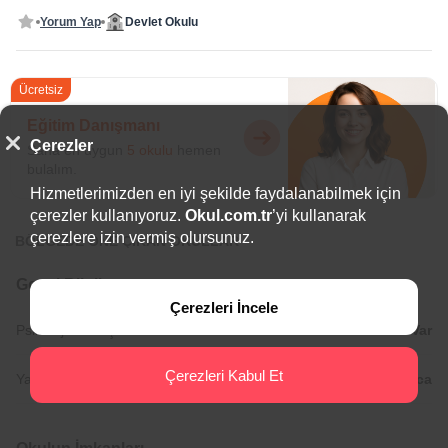
Yorum Yap
Devlet Okulu
Ücretsiz
Eğitim Danışmanı
Çerezler
Sana en uygun
5 okulu
hemen
bulalım.
Hizmetlerimizden en iyi şekilde faydalanabilmek için
çerezler kullanıyoruz.
Okul.com.tr
’yi kullanarak
çerezlere izin vermiş olursunuz.
BÖLGEDE ÖNE ÇIKAN OKULLAR
Genel Bilgiler
Çerezleri İncele
Psikolojik Danışman:
Var
Çerezleri Kabul Et
Yabancı Diller:
İngilizce,
Almanca