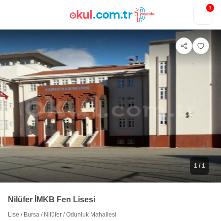
1
1
/ 1
Nilüfer İMKB Fen Lisesi
Lise
/
Bursa
/
Nilüfer
/
Odunluk Mahallesi