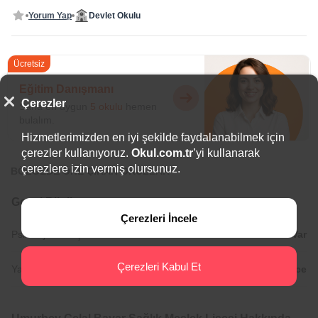
Yorum Yap
Devlet Okulu
Ücretsiz
Eğitim Danışmanı
Çerezler
Sana en uygun
5 okulu
hemen
bulalım.
Hizmetlerimizden en iyi şekilde faydalanabilmek için
çerezler kullanıyoruz.
Okul.com.tr
’yi kullanarak
çerezlere izin vermiş olursunuz.
BÖLGEDE ÖNE ÇIKAN OKULLAR
Genel Bilgiler
Çerezleri İncele
Psikolojik Danışman:
Var
Çerezleri Kabul Et
Yabancı Diller:
İngilizce