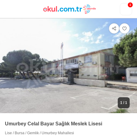
1
1
/ 1
Umurbey Celal Bayar Sağlık Meslek Lisesi
Lise
/
Bursa
/
Gemlik
/
Umurbey Mahallesi