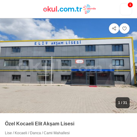
1
1
/ 31
Özel Kocaeli Elit Akşam Lisesi
Lise
/
Kocaeli
/
Darıca
/
Cami Mahallesi