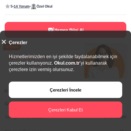
5
14 Yorum
Özel Okul
Hemen Bilgi Al
Çerezler
Ücretsiz
Hizmetlerimizden en iyi şekilde faydalanabilmek için
Eğitim Danışmanı
çerezler kullanıyoruz.
Okul.com.tr
’yi kullanarak
Sana en uygun
5 okulu
hemen
çerezlere izin vermiş olursunuz.
bulalım.
Çerezleri İncele
BÖLGEDE ÖNE ÇIKAN OKULLAR
Genel Bilgiler
Çerezleri Kabul Et
Tam gün Okul Saatleri:
17:30/22:00