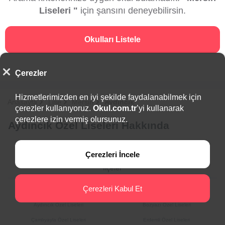
Liseleri "
için şansını deneyebilirsin.
Okulları Listele
Çerezler
Hizmetlerimizden en iyi şekilde faydalanabilmek için
Anasayfa
Lise
Mersin
Aydıncık
çerezler kullanıyoruz.
Okul.com.tr
’yi kullanarak
çerezlere izin vermiş olursunuz.
Aydıncık Özel Liseleri Hakkında
Çerezleri İncele
İlçeler
Çerezleri Kabul Et
Akdeniz Özel Liseleri
Anamur Özel Liseleri
Aydıncık Özel Liseleri
Bozyazı Özel Liseleri
Çamlıyayla Özel Liseleri
Erdemli Özel Liseleri