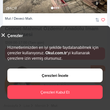
4
0
Mut / Deveci Mah.
Cennet-Mahmut Özdemir Anadolu İmam
Hatip
Lisesi
Çerezler
09:00-17:00 (Tam gün)
Hizmetlerimizden en iyi şekilde faydalanabilmek için
çerezler kullanıyoruz.
Okul.com.tr
’yi kullanarak
Hemen İncele
çerezlere izin vermiş olursunuz.
Ücretsiz
Eğitim Danışmanı
Çerezleri İncele
Sana en uygun
5 okulu
hemen bulalım.
Çerezleri Kabul Et
Anasayfa
Lise
Mersin
Mut